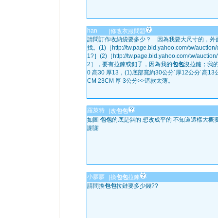
han
|
修改衣服問題
請問訂作收納袋要多少？ 因為我要大尺寸的，外
找。(1)［http://tw.page.bid.yahoo.com/tw/auction
1?］(2)［http://tw.page.bid.yahoo.com/tw/auction
2］，要有拉鍊或釦子，因為我的
包包
沒拉鏈；我
0 高30 厚13，(1)底部寬約30公分˙厚12公分˙高13公
CM 23CM 厚 3公分>>這款太薄。
羅萊特
|
改
包包
如圖
包包
的底是斜的 想改成平的 不知道這樣大概
謝謝
小廖廖
|
換
包包
拉鍊
請問換
包包
拉鏈要多少錢??