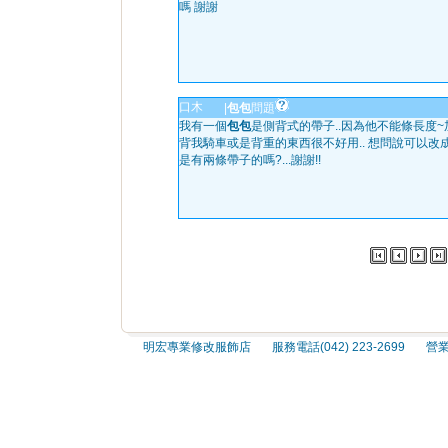
嗎 謝謝
口木
|
包包
問題
我有一個
包包
是側背式的帶子..因為他不能條長度
背我騎車或是背重的東西很不好用.. 想問說可以改
是有兩條帶子的嗎?...謝謝!!
明宏專業修改服飾店 服務電話(042) 223-2699 營