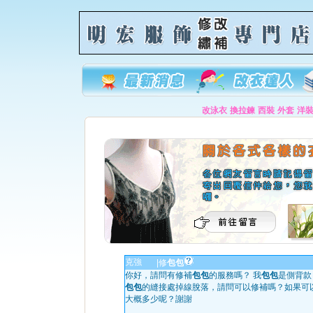
改泳衣
換拉鍊
西裝
外套
洋
克強
|
修
包包
你好，請問有修補
包包
的服務嗎？ 我
包包
是側背款
包包
的縫接處掉線脫落，請問可以修補嗎？如果可
大概多少呢？謝謝