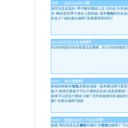
雲燁
|
側背包的帶子
側背包是皮質的~帶子斷掉重縫上去 大約多少(本
在~斷的是把帶子縫在上面的線) 還有
包包
的扣合改
約多少? 磁扣要自備嗎?若要哪裡買得到?
tmmu9697
|
改衣服,
包包
9/26的問題到現在都還沒回覆喔.. 別人9/28的都回了
tmmu
|
修改
包包
附檔的軟帆布
包包
,想要改成挺一點有辦法嗎?(看
板子,兩側怎麼修才可以不要軟趴趴的,或是需要縫一
如果可以的話大概多少錢? 另外若做個內袋.磁釦約
錢? 布要自備嗎?謝謝
kreith
|
包包
拉鍊壞了可修改嗎
如題 我知道貴店是
修改
衣服的 但
包包
拉鍊壞了 可