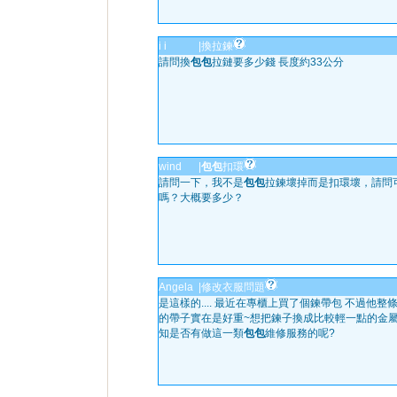
i i
|
換拉鍊
請問換
包包
拉鏈要多少錢 長度約33公分
wind
|
包包
扣環
請問一下，我不是
包包
拉鍊壞掉而是扣環壞，請問
嗎？大概要多少？
Angela
|
修改衣服問題
是這樣的.... 最近在專櫃上買了個鍊帶包 不過他整
的帶子實在是好重~想把鍊子換成比較輕一點的金屬
知是否有做這一類
包包
維修服務的呢?