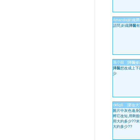
Amanda
|
針織
洋
請問,針織
洋裝
有
施小姐
|
洋裝
修
洋裝
想改成上下
少
ck6g6
|
要改大?
圖片中灰色連身
將它改短,用剩餘
用大約多少??
大約多少??