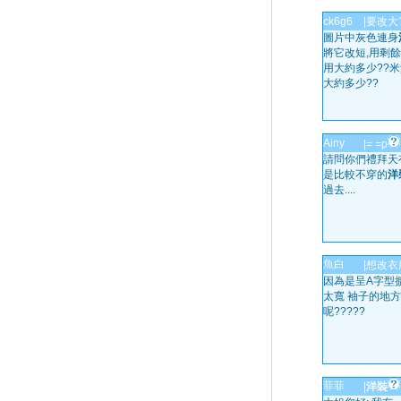
ck6g6
|
要改大?
圖片中灰色連身
將它改短,用剩餘
用大約多少??
大約多少??
Ainy
|
= =p
請問你們禮拜天有
是比較不穿的
洋
過去....
魚白
|
想改衣
因為是呈A字型
太寬 袖子的地
呢?????
菲菲
|
洋裝