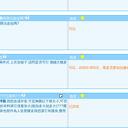
裝
有辦法改短嗎?
難度：
辦法改短嗎?
可以
改
難度：
兩件式 上衣加裙子 請問是否可行 價錢大概多
可以，約600-800元，看是否要加拉
??可能嗎???
難度：
洋裝
,我想改成外套,可是胸圍以下都太小,可否
的布料將它僅量加大(能加多大就多大)???費
已回答。
米黃色那件為人造塑膠皮我想讓它有腰身,費用