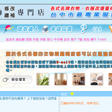
改泳衣
換拉鍊
西裝
外套
洋裝
背心
牛仔褲
皮衣
裙子
T恤
包包
褲子
T-shirt
難度：
太透明可加內裏嗎？ 上下都想加裝？請問多
工錢約400-500元，布料另計。