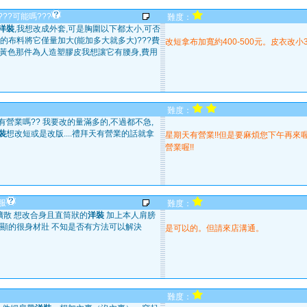
??可能嗎???
難度：
洋裝
,我想改成外套,可是胸圍以下都太小,可否
的布料將它僅量加大(能加多大就多大)???費
改短拿布加寬約400-500元。皮衣改小
米黃色那件為人造塑膠皮我想讓它有腰身,費用
難度：
營業嗎?? 我要改的量滿多的,不過都不急,
裝
想改短或是改版....禮拜天有營業的話就拿
星期天有營業!!但是要麻煩您下午再來
營業喔!!
服
難度：
擴散 想改合身且直筒狀的
洋裝
加上本人肩膀
方顯的很身材壯 不知是否有方法可以解決
是可以的。但請來店溝通。
難度：