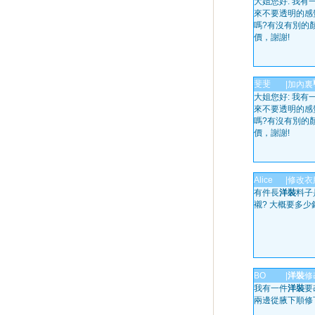
大姐您好: 我有
來不要透明的感
嗎?有沒有別的
價，謝謝!
斐斐
|
加內裏
大姐您好: 我有
來不要透明的感
嗎?有沒有別的
價，謝謝!
Alice
|
修改衣
有件長
洋裝
料子
襯? 大概要多少
BO
|
洋裝
修
我有一件
洋裝
要
兩邊從腋下順修