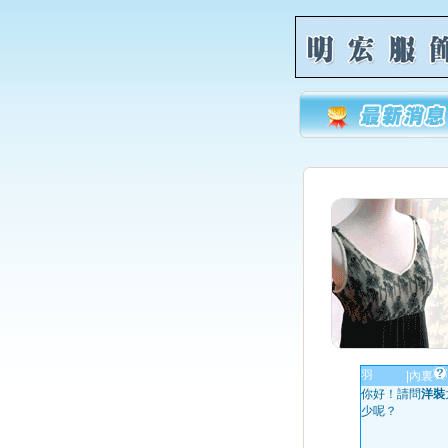
羽
|
內裏
你好！請問
洋裝
少呢？