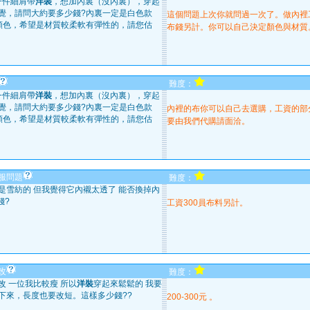
一件細肩帶
洋裝
，想加內裏（沒內裏），穿起
覺，請問大約要多少錢?內裏一定是白色款
這個問題上次你就問過一次了。做內裡工資
顏色，希望是材質較柔軟有彈性的，請您估
布錢另計。你可以自己決定顏色與材質
難度：
一件細肩帶
洋裝
，想加內裏（沒內裏），穿起
覺，請問大約要多少錢?內裏一定是白色款
內裡的布你可以自己去選購，工資的部分
顏色，希望是材質較柔軟有彈性的，請您估
要由我們代購請面洽。
服問題
難度：
是雪紡的 但我覺得它內襯太透了 能否換掉內
錢?
工資300員布料另計。
改
難度：
改 一位我比較瘦 所以
洋裝
穿起來鬆鬆的 我要
下來，長度也要改短。這樣多少錢??
200-300元 。