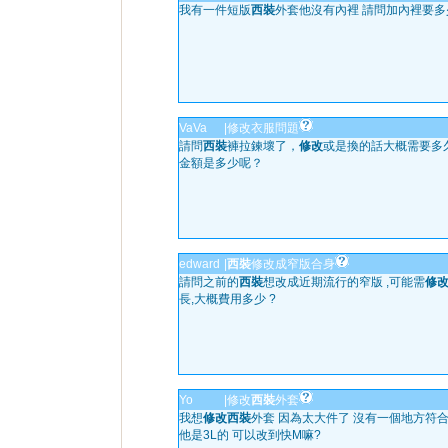
我有一件短版
西裝
外套他沒有內裡 請問加內裡要多
VaVa
|
修改衣服問題
請問
西裝
褲拉鍊壞了，
修改
或是換的話大概需要多
金額是多少呢？
edward
|
西裝
修改成窄版合身
請問之前的
西裝
想改成近期流行的窄版 ,可能需
修
長,大概費用多少 ?
Yo
|
修改
西裝
外套
我想
修改
西裝
外套 因為太大件了 沒有一個地方符
他是3L的 可以改到快M嘛?