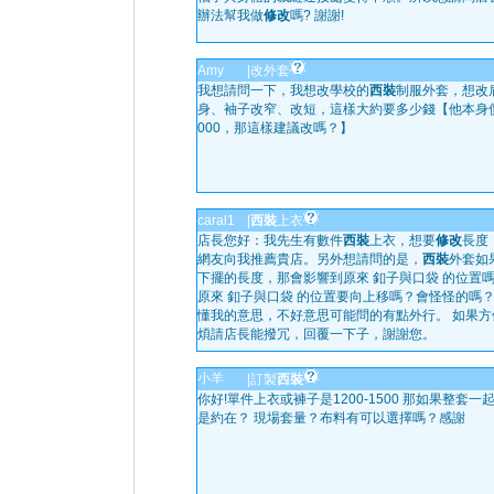
辦法幫我做
修改
嗎? 謝謝!
Amy
|
改外套
我想請問一下，我想改學校的
西裝
制服外套，想改
身、袖子改窄、改短，這樣大約要多少錢【他本身
000，那這樣建議改嗎？】
caral1
|
西裝
上衣
店長您好：我先生有數件
西裝
上衣，想要
修改
長度
網友向我推薦貴店。另外想請問的是，
西裝
外套如
下擺的長度，那會影響到原來 釦子與口袋 的位置
原來 釦子與口袋 的位置要向上移嗎？會怪怪的嗎？
懂我的意思，不好意思可能問的有點外行。 如果方
煩請店長能撥冗，回覆一下子，謝謝您。
小羊
|
訂製
西裝
你好!單件上衣或褲子是1200-1500 那如果整套一
是約在？ 現場套量？布料有可以選擇嗎？感謝