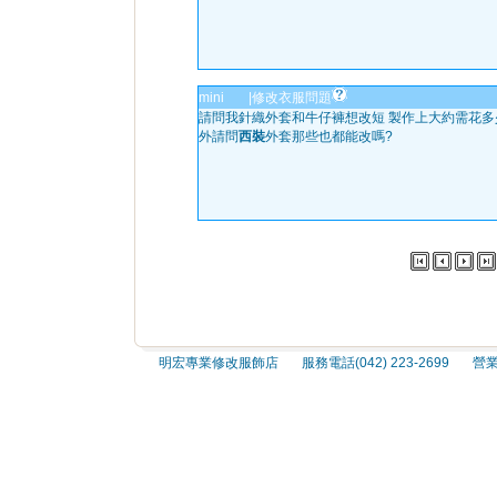
mini
|
修改衣服問題
請問我針織外套和牛仔褲想改短 製作上大約需花多
外請問
西裝
外套那些也都能改嗎?
明宏專業修改服飾店 服務電話(042) 223-2699 營