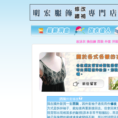
改泳衣
換拉鍊
西裝
外套
洋
|
西裝
外套修改
我在國外新買一套
西裝
，因外套袖子過長而作
修改
方式是拆掉袖子、裁短後再重新接回去。但拿回來
現背部出現相當多的皺摺(原本非常平順服貼)，而
袖子與身體的裁縫連接處變得不順。所以想請問店