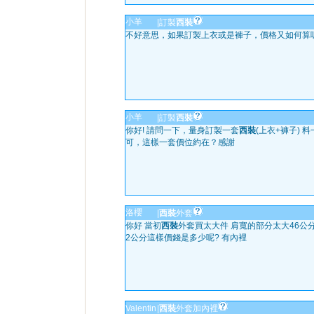
小羊
|
訂製
西裝
不好意思，如果訂製上衣或是褲子，價格又如何算
小羊
|
訂製
西裝
你好! 請問一下，量身訂製一套
西裝
(上衣+褲子) 
可，這樣一套價位約在？感謝
洛櫻
|
西裝
外套
你好 當初
西裝
外套買太大件 肩寬的部分太大46公分
2公分這樣價錢是多少呢? 有內裡
Valentin
|
西裝
外套加內裡