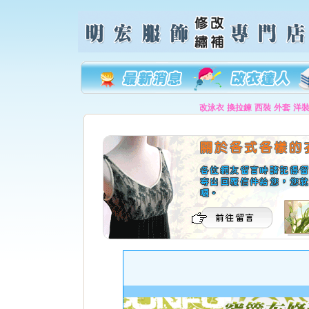
改泳衣
換拉鍊
西裝
外套
洋