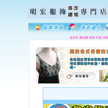
改泳衣
換拉鍊
西裝
外套
洋