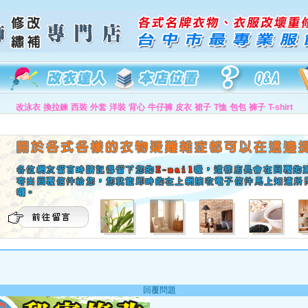
改泳衣
換拉鍊
西裝
外套
洋裝
背心
牛仔褲
皮衣
裙子
T恤
包包
褲子
T-shirt
回覆問題