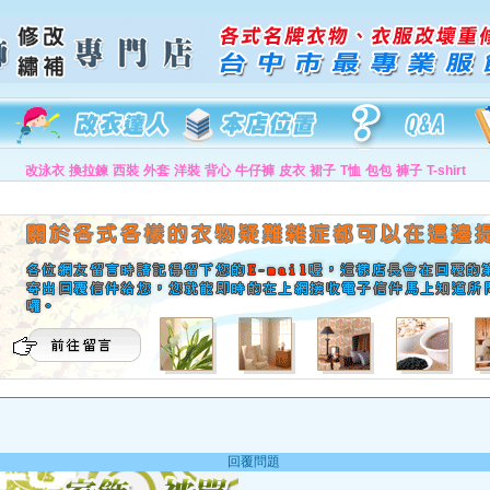
改泳衣
換拉鍊
西裝
外套
洋裝
背心
牛仔褲
皮衣
裙子
T恤
包包
褲子
T-shirt
回覆問題