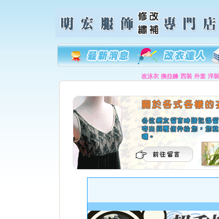
改泳衣
換拉鍊
西裝
外套
洋