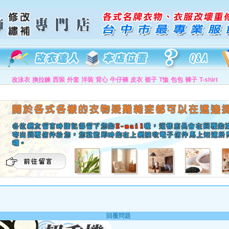
改泳衣
換拉鍊
西裝
外套
洋裝
背心
牛仔褲
皮衣
裙子
T恤
包包
褲子
T-shirt
回覆問題