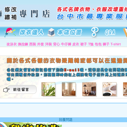
改泳衣
換拉鍊
西裝
外套
洋裝
背心
牛仔褲
皮衣
裙子
T恤
包包
褲子
T-shirt
回覆問題