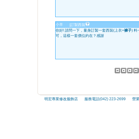
小羊
|
訂製西裝
你好! 請問一下，量身訂製一套西裝(上衣+
褲子
) 
可，這樣一套價位約在？感謝
明宏專業修改服飾店 服務電話(042) 223-2699 營